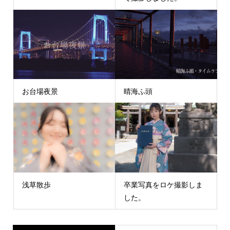
お台場夜景
晴海ふ頭
浅草散歩
卒業写真をロケ撮影しま
した。