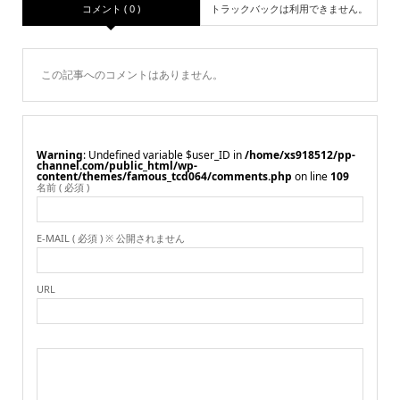
コメント ( 0 )
トラックバックは利用できません。
この記事へのコメントはありません。
Warning
: Undefined variable $user_ID in
/home/xs918512/pp-
channel.com/public_html/wp-
content/themes/famous_tcd064/comments.php
on line
109
名前 ( 必須 )
E-MAIL ( 必須 ) ※ 公開されません
URL