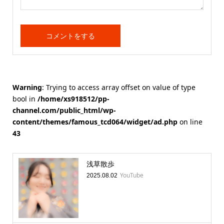
Warning
: Trying to access array offset on value of type
bool in
/home/xs918512/pp-
channel.com/public_html/wp-
content/themes/famous_tcd064/widget/ad.php
on line
43
浅草散歩
YouTube
2025.08.02