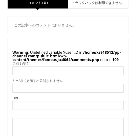
コメント ( 0 )
トラックバックは利用できません。
この記事へのコメントはありません。
Warning
: Undefined variable $user_ID in
/home/xs918512/pp-
channel.com/public_html/wp-
content/themes/famous_tcd064/comments.php
on line
109
名前 ( 必須 )
E-MAIL ( 必須 ) ※ 公開されません
URL