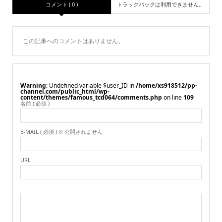
コメント ( 0 )
トラックバックは利用できません。
この記事へのコメントはありません。
Warning
: Undefined variable $user_ID in
/home/xs918512/pp-
channel.com/public_html/wp-
content/themes/famous_tcd064/comments.php
on line
109
名前 ( 必須 )
E-MAIL ( 必須 ) ※ 公開されません
URL