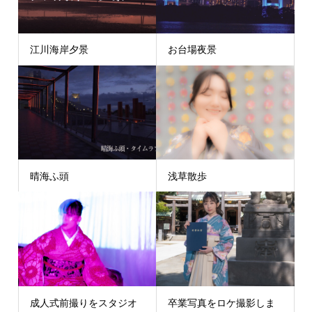
江川海岸夕景
お台場夜景
晴海ふ頭
浅草散歩
成人式前撮りをスタジオ
卒業写真をロケ撮影しま