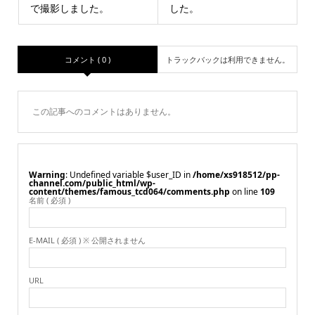
で撮影しました。
した。
コメント ( 0 )
トラックバックは利用できません。
この記事へのコメントはありません。
Warning
: Undefined variable $user_ID in
/home/xs918512/pp-
channel.com/public_html/wp-
content/themes/famous_tcd064/comments.php
on line
109
名前 ( 必須 )
E-MAIL ( 必須 ) ※ 公開されません
URL