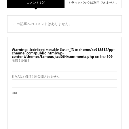
コメント ( 0 )
トラックバックは利用できません。
この記事へのコメントはありません。
Warning
: Undefined variable $user_ID in
/home/xs918512/pp-
channel.com/public_html/wp-
content/themes/famous_tcd064/comments.php
on line
109
名前 ( 必須 )
E-MAIL ( 必須 ) ※ 公開されません
URL