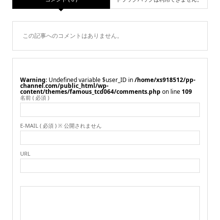
この記事へのコメントはありません。
Warning
: Undefined variable $user_ID in
/home/xs918512/pp-
channel.com/public_html/wp-
content/themes/famous_tcd064/comments.php
on line
109
名前 ( 必須 )
E-MAIL ( 必須 ) ※ 公開されません
URL